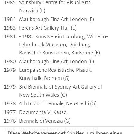
1985
Sainsbury Centre for Visual Arts,
Norwich (E)
1984
Marlborough Fine Art, London (E)
1983
Ferens Art Gallery, Hull (E)
1981
- 1982 Kunstverein Hamburg, Wilhelm-
Lehmbruck Museum, Duisburg,
Badischer Kunstverein, Karlsruhe (E)
1980
Marlborough Fine Art, London (E)
1979
Europäische Realistische Plastik,
Kunsthalle Bremen (G)
1979
3rd Biennale of Sydney. Art Gallery of
New South Wales (G)
1978
4th Indian Triennale, Neu-Delhi (G)
1977
Documenta VI Kassel
1976
Biennale di Venezia (G)
1975
Whitechapel Art Gallery, London (E)
Diese Website verwendet Cookies, um Ihnen einen