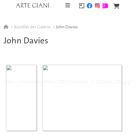
Skip to content
Künstler der Galerie
John Davies
John Davies
'
href='/site/assets/files/1803/hoheau_1.2000x1200.jpg'>