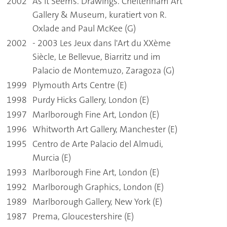
2002
As it Seems. Drawings. Cheltenham Art
Gallery & Museum, kuratiert von R.
Oxlade and Paul McKee (G)
2002
- 2003 Les Jeux dans l'Art du XXème
Siècle, Le Bellevue, Biarritz und im
Palacio de Montemuzo, Zaragoza (G)
1999
Plymouth Arts Centre (E)
1998
Purdy Hicks Gallery, London (E)
1997
Marlborough Fine Art, London (E)
1996
Whitworth Art Gallery, Manchester (E)
1995
Centro de Arte Palacio del Almudi,
Murcia (E)
1993
Marlborough Fine Art, London (E)
1992
Marlborough Graphics, London (E)
1989
Marlborough Gallery, New York (E)
1987
Prema, Gloucestershire (E)