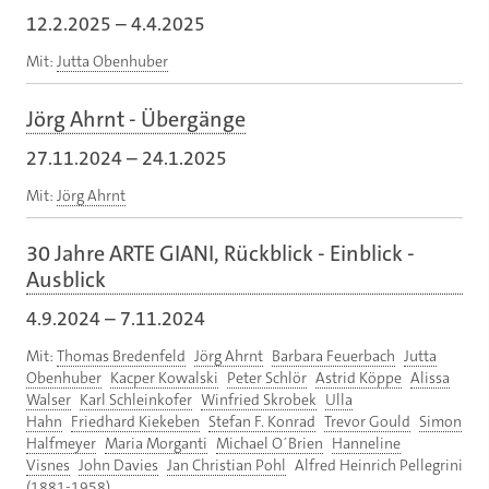
12.2.2025
–
4.4.2025
Mit:
Jutta Obenhuber
Jörg Ahrnt - Übergänge
27.11.2024
–
24.1.2025
Mit:
Jörg Ahrnt
30 Jahre ARTE GIANI, Rückblick - Einblick -
Ausblick
4.9.2024
–
7.11.2024
Mit:
Thomas Bredenfeld
Jörg Ahrnt
Barbara Feuerbach
Jutta
Obenhuber
Kacper Kowalski
Peter Schlör
Astrid Köppe
Alissa
Walser
Karl Schleinkofer
Winfried Skrobek
Ulla
Hahn
Friedhard Kiekeben
Stefan F. Konrad
Trevor Gould
Simon
Halfmeyer
Maria Morganti
Michael O´Brien
Hanneline
Visnes
John Davies
Jan Christian Pohl
Alfred Heinrich Pellegrini
(1881-1958)