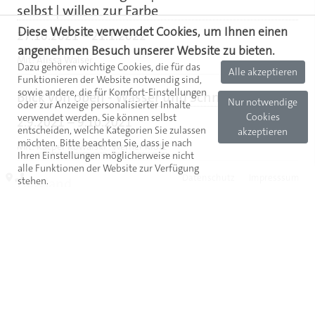
selbst | willen zur Farbe
Diese Website verwendet Cookies, um Ihnen einen
27.10.2021
–
21.1.2022
angenehmen Besuch unserer Website zu bieten.
Mit:
Alissa Walser
Dazu gehören wichtige Cookies, die für das
Alle akzeptieren
Funktionieren der Website notwendig sind,
sowie andere, die für Komfort-Einstellungen
Blick von oben - Wasser und Schnee
Nur notwendige
oder zur Anzeige personalisierter Inhalte
Cookies
verwendet werden. Sie können selbst
2.9.2021
–
9.10.2021
entscheiden, welche Kategorien Sie zulassen
akzeptieren
möchten. Bitte beachten Sie, dass je nach
Mit:
Kacper Kowalski
Werner Klotz
Ihren Einstellungen möglicherweise nicht
alle Funktionen der Website zur Verfügung
Datenschutz
Impresssum
Ladyland
stehen.
23.6.2021
–
20.8.2021
Mit:
Ulla Hahn
Weitermalen
21.4.2021
–
18.6.2021